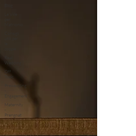
Blog
Le Ville
per
Matrionio
Consigli
utili per
le
coppie
Real
Wedding
Off
Topic
Prewedding
-
Engagement
Maternity
-
Prengnat