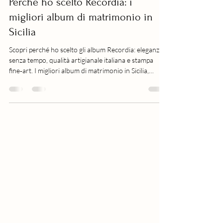
Consigli utili per le coppie
Perché ho scelto Recordia: i
migliori album di matrimonio in
Sicilia
Scopri perché ho scelto gli album Recordia: eleganza
senza tempo, qualità artigianale italiana e stampa
fine‑art. I migliori album di matrimonio in Sicilia,
pensati per raccontare la tua storia con stile e durata.