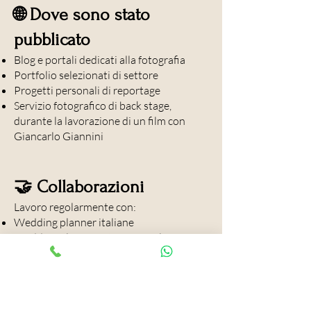
🌐 Dove sono stato
pubblicato
Blog e portali dedicati alla fotografia
Portfolio selezionati di settore
Progetti personali di reportage
Servizio fotografico di back stage,
durante la lavorazione di un film con
Giancarlo Giannini
🤝 Collaborazioni
Lavoro regolarmente con:
Wedding planner italiane
Wedding planner internazionali
Location di lusso e boutique venue
Team di videomaker e fornitori premium
Walter Lo Cascio è un fotografo di
matrimonio in Sicilia con oltre venti anni