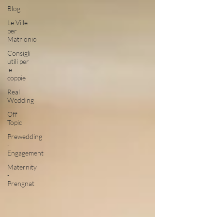
Blog
Le Ville
per
Matrionio
Consigli
utili per
le
coppie
Real
Wedding
Off
Topic
Prewedding
-
Engagement
Maternity
-
Prengnat