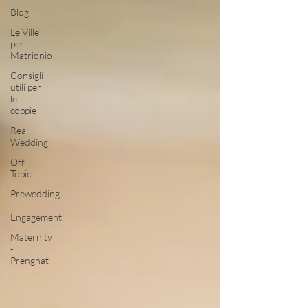
Blog
Le Ville
per
Matrionio
Consigli
utili per
le
coppie
Real
Wedding
Off
Topic
Prewedding
-
Engagement
Maternity
-
Prengnat