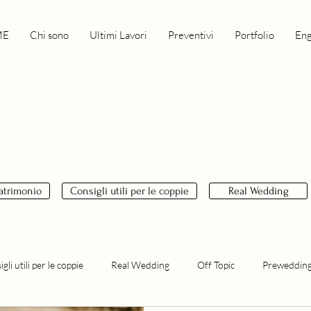
ME
Chi sono
Ultimi Lavori
Preventivi
Portfolio
En
matrimonio
Consigli utili per le coppie
Real Wedding
gli utili per le coppie
Real Wedding
Off Topic
Prewedding