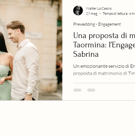
Walter Lo Cascio
27 mag
Tempo di lettura: 4 m
Prewedding - Engagement
Una proposta di 
Taormina: l’Enga
Sabrina
Un emozionante servizio di E
proposta di matrimonio di Tim
Umberto, Piazza Duomo e Isola
indimenticabili.