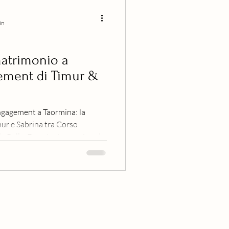
in
matrimonio a
gement di Timur &
ngagement a Taormina: la
ur e Sabrina tra Corso
 Bella. Emozioni vere, ricordi