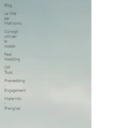
Blog
Le Ville
per
Matrionio
Consigli
utili per
le
coppie
Real
Wedding
Off
Topic
Prewedding
-
Engagement
Maternity
-
Prengnat