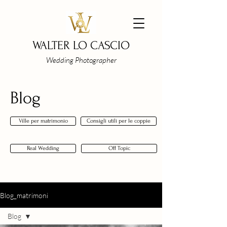
WALTER LO CASCIO
Wedding Photographer
Blog
Ville per matrimonio
Consigli utili per le coppie
Real Wedding
Off Topic
Blog_matrimoni
Blog