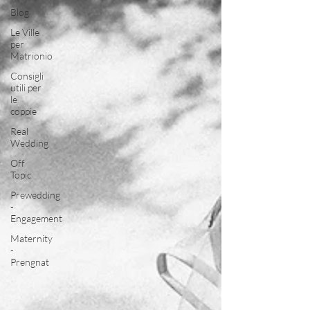
Blog
Le Ville
per
Matrionio
Consigli
utili per
le
coppie
Real
Wedding
Off
Topic
Prewedding
-
Engagement
Maternity
-
Prengnat