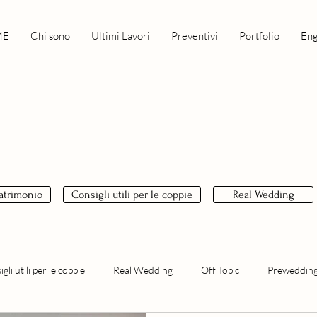
ME
Chi sono
Ultimi Lavori
Preventivi
Portfolio
En
matrimonio
Consigli utili per le coppie
Real Wedding
gli utili per le coppie
Real Wedding
Off Topic
Prewedding