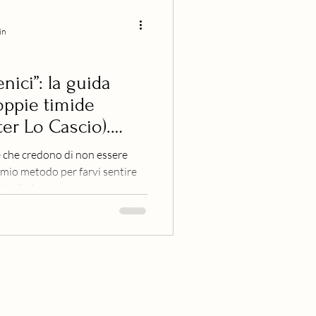
in
ici”: la guida
coppie timide
ter Lo Cascio).
nio coppie timide
 che credono di non essere
ttenere foto
l mio metodo per farvi sentire
ali
nti alla fotocamera.