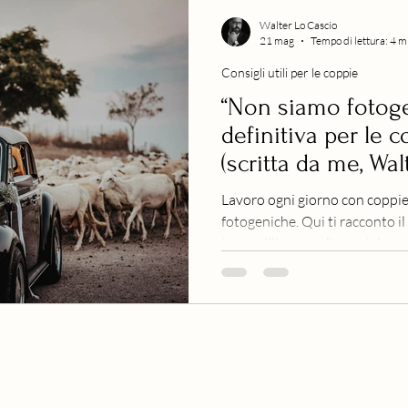
Walter Lo Cascio
21 mag
Tempo di lettura: 4 m
Consigli utili per le coppie
“Non siamo fotogen
definitiva per le 
(scritta da me, Wal
Fotografo matrimo
Lavoro ogni giorno con coppie
in Sicilia: come o
fotogeniche. Qui ti racconto i
spontanee e natur
tranquilli, naturali e veri dava