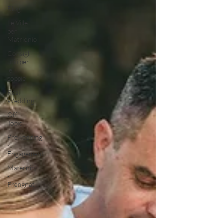
Blog
Le Ville
per
Matrionio
Consigli
utili per
le
coppie
Real
Wedding
Off
Topic
Prewedding
-
Engagement
Maternity
-
Prengnat