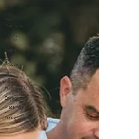
Blog
Le Ville
per
Matrionio
Consigli
utili per
le
coppie
Real
Wedding
Off
Topic
Prewedding
-
Engagement
Maternity
-
Prengnat