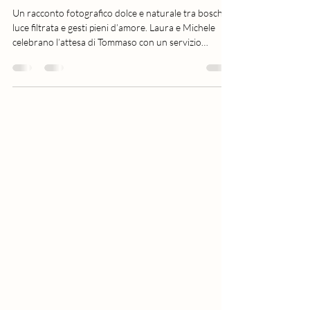
Laura, Michele e l’attesa di
Tommaso
Un racconto fotografico dolce e naturale tra boschi,
luce filtrata e gesti pieni d’amore. Laura e Michele
celebrano l’attesa di Tommaso con un servizio
Maternity elegante e poetico.