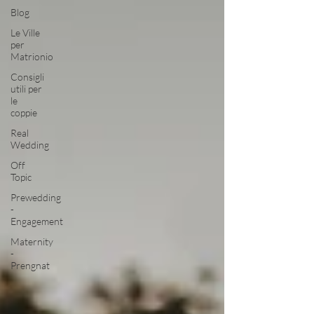
Blog
Le Ville
per
Matrionio
Consigli
utili per
le
coppie
Real
Wedding
Off
Topic
Prewedding
-
Engagement
Maternity
-
Prengnat