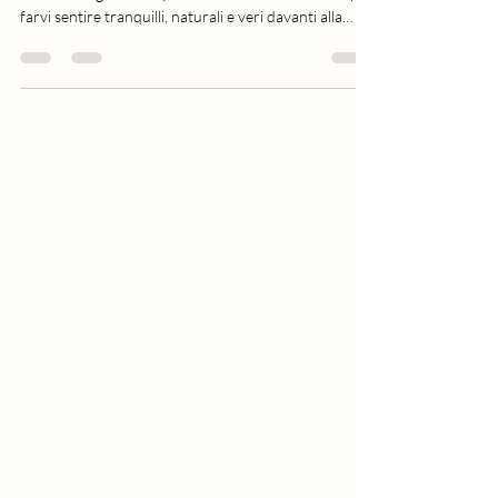
Lavoro ogni giorno con coppie che credono di non
essere fotogeniche. Qui ti racconto il mio metodo per
farvi sentire tranquilli, naturali e veri davanti alla
fotocamera.