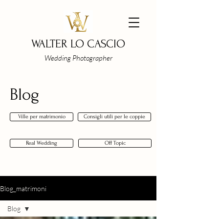
WALTER LO CASCIO
Wedding Photographer
Blog
Ville per matrimonio
Consigli utili per le coppie
Real Wedding
Off Topic
Blog_matrimoni
Blog