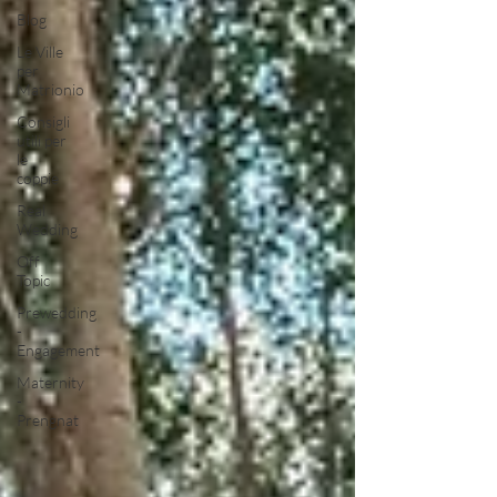
Blog
Le Ville
per
Matrionio
Consigli
utili per
le
coppie
Real
Wedding
Off
Topic
Prewedding
-
Engagement
Maternity
-
Prengnat