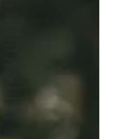
Blog
Le Ville
per
Matrionio
Consigli
utili per
le
coppie
Real
Wedding
Off
Topic
Prewedding
-
Engagement
Maternity
-
Prengnat