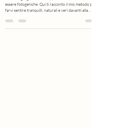
Lavoro ogni giorno con coppie che credono di non
essere fotogeniche. Qui ti racconto il mio metodo per
farvi sentire tranquilli, naturali e veri davanti alla
fotocamera.