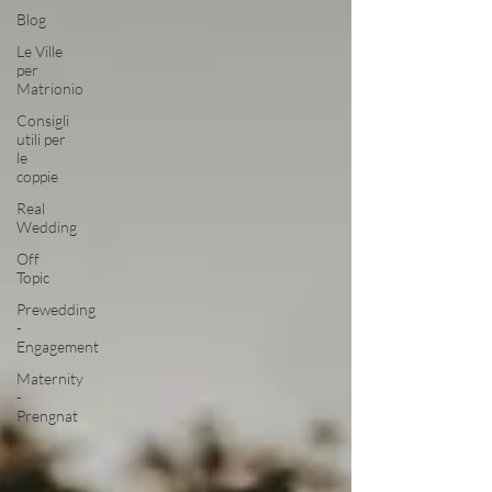
Blog
Le Ville
per
Matrionio
Consigli
utili per
le
coppie
Real
Wedding
Off
Topic
Prewedding
-
Engagement
Maternity
-
Prengnat