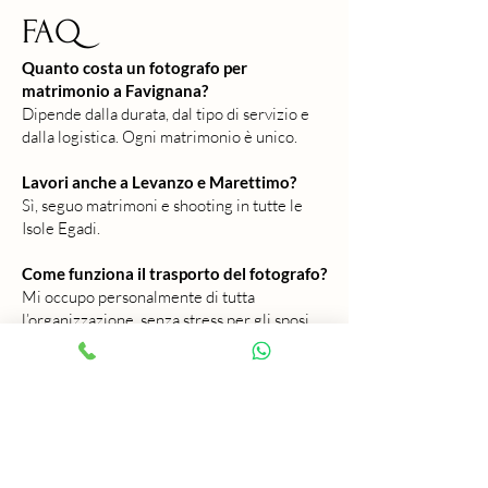
FAQ
Quanto costa un fotografo per
matrimonio a Favignana?
Dipende dalla durata, dal tipo di servizio e
dalla logistica. Ogni matrimonio è unico.
Lavori anche a Levanzo e Marettimo?
Sì, seguo matrimoni e shooting in tutte le
Isole Egadi.
Come funziona il trasporto del fotografo?
Mi occupo personalmente di tutta
l’organizzazione, senza stress per gli sposi.
È possibile fare un pre-wedding a
Favignana?
Assolutamente sì, ed è uno dei servizi più
richiesti.
Quanto tempo serve per il servizio