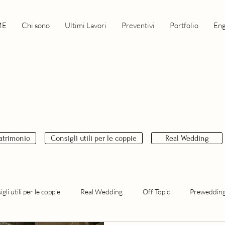
ME
Chi sono
Ultimi Lavori
Preventivi
Portfolio
En
matrimonio
Consigli utili per le coppie
Real Wedding
gli utili per le coppie
Real Wedding
Off Topic
Prewedding