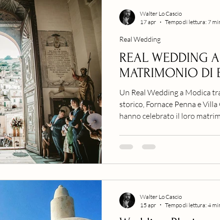
Walter Lo Cascio
17 apr
Tempo di lettura: 7 mi
Real Wedding
REAL WEDDING A
MATRIMONIO DI E
Un Real Wedding a Modica tra
storico, Fornace Penna e Villa 
hanno celebrato il loro matrim
ricca di emozioni, tradizioni e 
Walter Lo Cascio
15 apr
Tempo di lettura: 4 mi