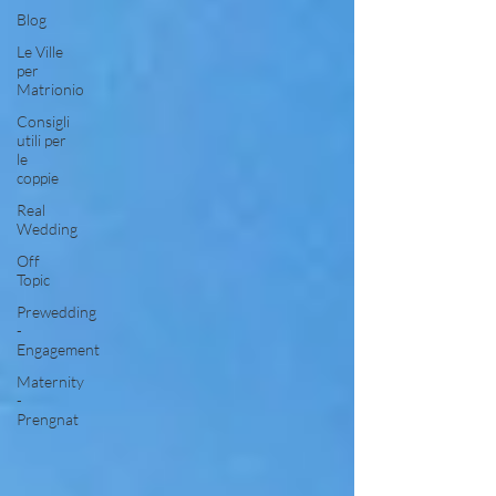
Blog
Le Ville
per
Matrionio
Consigli
utili per
le
coppie
Real
Wedding
Off
Topic
Prewedding
-
Engagement
Maternity
-
Prengnat