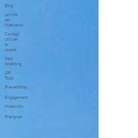
Blog
Le Ville
per
Matrionio
Consigli
utili per
le
coppie
Real
Wedding
Off
Topic
Prewedding
-
Engagement
Maternity
-
Prengnat