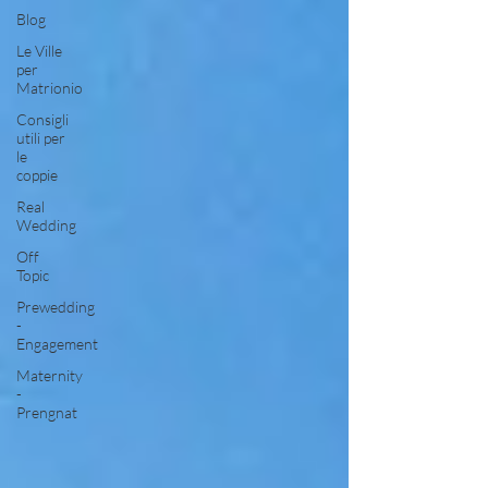
Blog
Le Ville
per
Matrionio
Consigli
utili per
le
coppie
Real
Wedding
Off
Topic
Prewedding
-
Engagement
Maternity
-
Prengnat