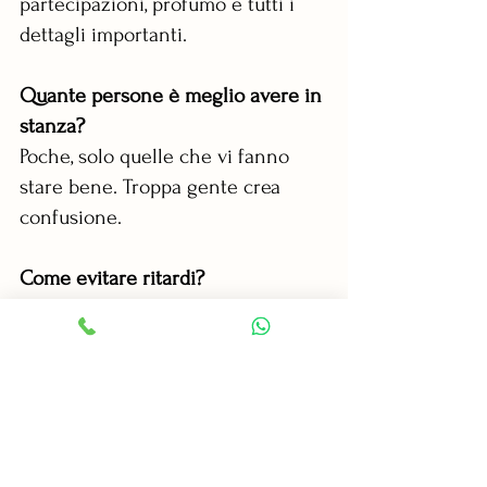
partecipazioni, profumo e tutti i 
dettagli importanti.
Quante persone è meglio avere in 
stanza?   
Poche, solo quelle che vi fanno 
stare bene. Troppa gente crea 
confusione.
Come evitare ritardi?  
Seguire una scaletta semplice e 
iniziare trucco e acconciatura con 
un po’ di anticipo.
Come scegliere la stanza per i 
preparativi?   